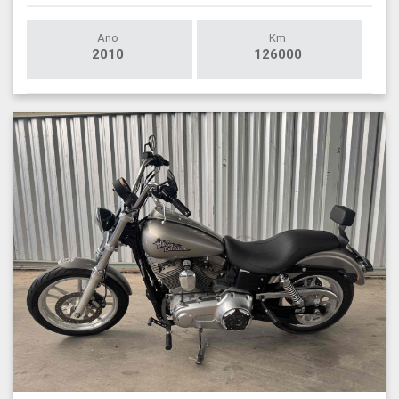
Ano
Km
2010
126000