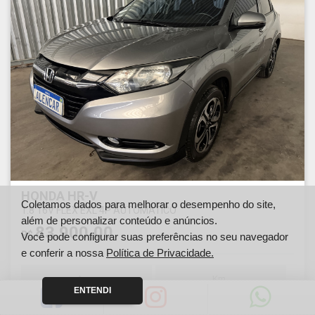
HONDA HR-V
Coletamos dados para melhorar o desempenho do site,
1.8 16V FLEX EXL 4P AUTOMÁTICO
além de personalizar conteúdo e anúncios.
83.900,00
R$
Você pode configurar suas preferências no seu navegador
e conferir a nossa
Política de Privacidade.
Ano
Km
ENTENDI
2016
149000