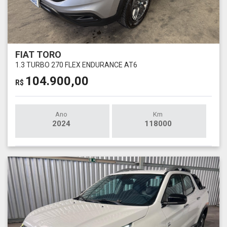
FIAT TORO
1.3 TURBO 270 FLEX ENDURANCE AT6
104.900,00
R$
Ano
Km
2024
118000