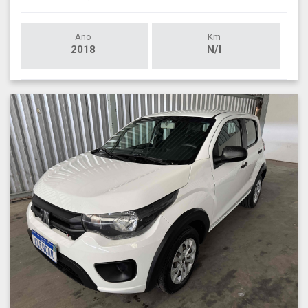
Ano
Km
2018
N/I